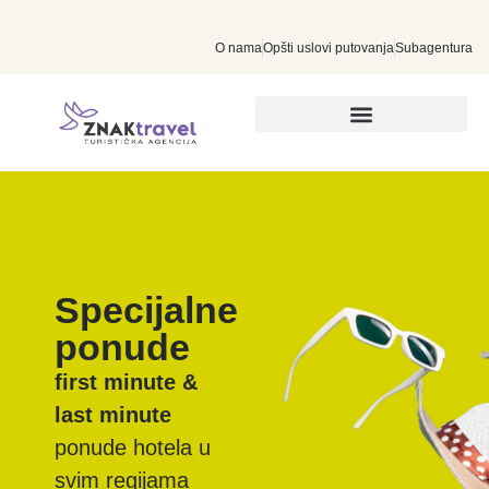
O nama
Opšti uslovi putovanja
Subagentura
INDIVIDUALNA PUTOVANJA
Specijalne
ponude
first minute &
last minute
ponude hotela u
svim regijama