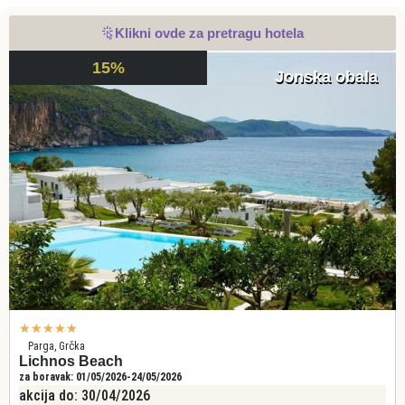
Klikni ovde za pretragu hotela
15%
Jonska obala
★
★
★
★
★
Parga, Grčka
Lichnos Beach
za boravak: 01/05/2026-24/05/2026
akcija do: 30/04/2026