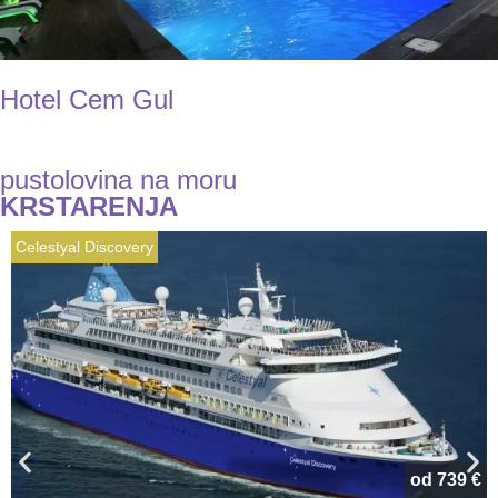
Hotel Cem Gul
pustolovina na moru
KRSTARENJA
Celestyal Discovery
od 739 €