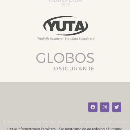
Sajt je informativnog karaktera. Iako nastojimo da ga redovno ažuriramo,