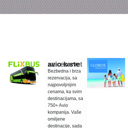
avio karte
za ceo svet
Bezbedna i brza
rezervacija, sa
najpovoljnijim
cenama, ka svim
destinacijama, sa
750+ Avio
kompanija. Vaše
omiljene
destinacije, sada