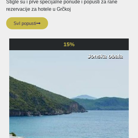
Stigle su i prve specijalne ponude i popusti za rane
rezervacije za hotele u Grčkoj
hoteli u Grčkoj leto 2026
SvI popusti
Pogledaj ponudu
15%
Jonska obala