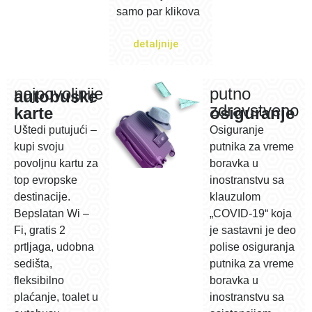
samo par klikova
detaljnije
najpovoljnije
putno
autobuske
zdravstveno
karte
osiguranje
Uštedi putujući –
Osiguranje
kupi svoju
putnika za vreme
povoljnu kartu za
boravka u
top evropske
inostranstvu sa
destinacije.
klauzulom
Bepslatan Wi –
„COVID-19“ koja
Fi, gratis 2
je sastavni je deo
prtljaga, udobna
polise osiguranja
sedišta,
putnika za vreme
fleksibilno
boravka u
plaćanje, toalet u
inostranstvu sa