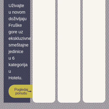
Uživajte
u novom
doživljaju
Fruške
gore uz
ekskluzivne
smeštajne
jedinice
u 6
kategorija
u
Hotelu.
Pogledaj
ponudu