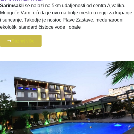
Sarimsakli
se nalazi na 5km udaljenosti od centra Ajvalika.
Mnogi će Vam reći da je ovo najbolje mesto u regiji za kupanje
i suncanje. Takodje je nosioc Plave Zastave, medunarodni
ekološki standard čistoce vode i obale
Saznaj više