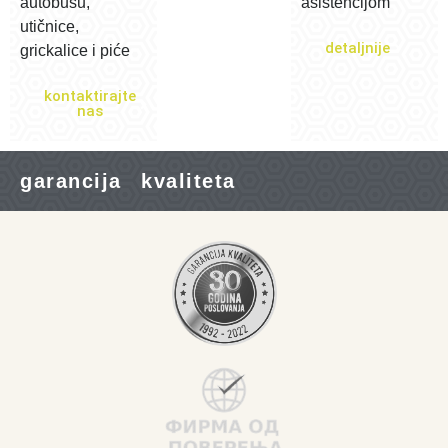
autobusu,
asistencijom
utičnice,
detaljnije
grickalice i piće
kontaktirajte
nas
garancija kvaliteta