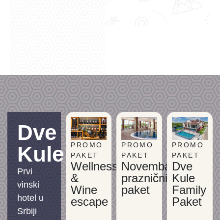
Dve
PROMO
PROMO
PROMO
Kule
PAKET
PAKET
PAKET
Wellness
Novembarski
Dve
Prvi
&
praznični
Kule
vinski
Wine
paket
Family
hotel u
escape
Paket
Srbiji