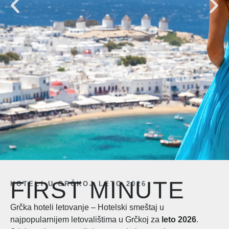
FIRST
FIRST MINUTE
HOTELI U GRČKOJ LETO 2026
MINUTE
Grčka hoteli letovanje – Hotelski smeštaj u
najpopularnijem letovalištima u Grčkoj za
leto 2026
.