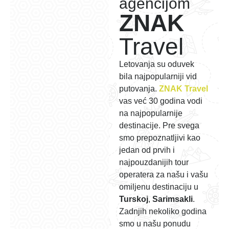
agencijom
ZNAK
Travel
Letovanja su oduvek
bila najpopularniji vid
putovanja.
ZNAK Travel
vas već 30 godina vodi
na najpopularnije
destinacije. Pre svega
smo prepoznatljivi kao
jedan od prvih i
najpouzdanijih tour
operatera za našu i vašu
omiljenu destinaciju u
Turskoj
,
Sarimsakli
.
Zadnjih nekoliko godina
smo u našu ponudu