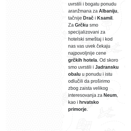
uvrstili i bogatu ponudu
aranžmana za
Albaniju
,
tačnije
Drač
i
Ksamil
.
Za
Grčku
smo
specijalizovani za
hotelski smeštaj i kod
nas vas uvek čekaju
najpovoljnije cene
grčkih hotela
. Od skoro
smo uvrstili i
Jadransku
obalu
u ponudu i istu
odlučili da proširimo
zbog zaista velikog
interesovanja za
Neum
,
kao i
hrvatsko
primorje
.