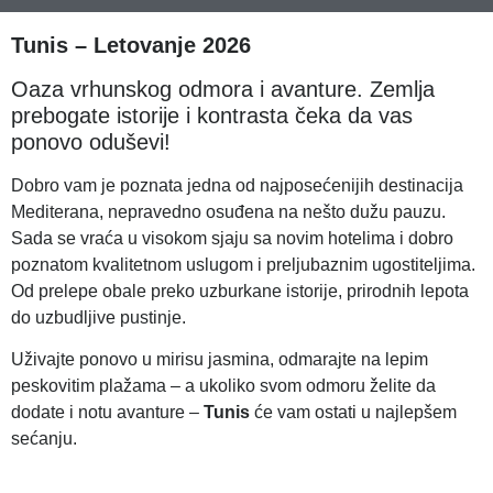
Tunis – Letovanje 2026
Oaza vrhunskog odmora i avanture. Zemlja
prebogate istorije i kontrasta čeka da vas
ponovo oduševi!
Dobro vam je poznata jedna od najposećenijih destinacija
Mediterana, nepravedno osuđena na nešto dužu pauzu.
Sada se vraća u visokom sjaju sa novim hotelima i dobro
poznatom kvalitetnom uslugom i preljubaznim ugostiteljima.
Od prelepe obale preko uzburkane istorije, prirodnih lepota
do uzbudljive pustinje.
Uživajte ponovo u mirisu jasmina, odmarajte na lepim
peskovitim plažama – a ukoliko svom odmoru želite da
dodate i notu avanture –
Tunis
će vam ostati u najlepšem
sećanju.