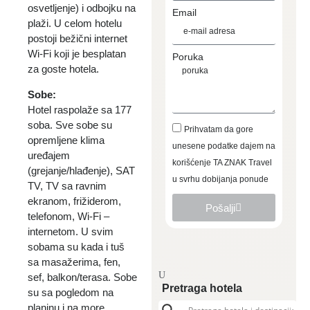
osvetljenje) i odbojku na
Email
plaži. U celom hotelu
postoji bežični internet
Wi-Fi koji je besplatan
Poruka
za goste hotela.
Sobe:
Hotel raspolaže sa 177
soba. Sve sobe su
Prihvatam da gore
opremljene klima
unesene podatke dajem na
uređajem
korišćenje TA ZNAK Travel
(grejanje/hlađenje), SAT
u svrhu dobijanja ponude
TV, TV sa ravnim
ekranom, frižiderom,
Pošalji
telefonom, Wi-Fi –
internetom. U svim
sobama su kada i tuš
sa masažerima, fen,
sef, balkon/terasa. Sobe
Pretraga hotela
su sa pogledom na
planinu i na more.