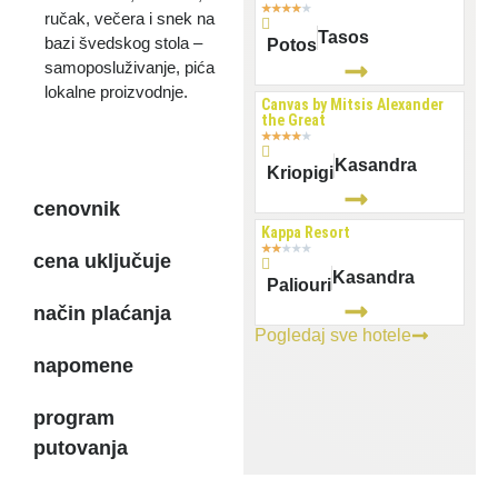
★
★
★
★
★
ručak, večera i snek na
Tasos
bazi švedskog stola –
Potos
samoposluživanje, pića
lokalne proizvodnje.
Canvas by Mitsis Alexander
the Great
★
★
★
★
★
Kasandra
Kriopigi
cenovnik
Kappa Resort
★
★
★
★
★
cena uključuje
Kasandra
Paliouri
način plaćanja
Pogledaj sve hotele
napomene
program
putovanja