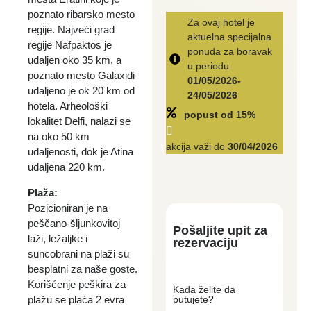
poznato ribarsko mesto
Za ovaj hotel je
regije. Najveći grad
aktuelna specijalna
regije Nafpaktos je
ponuda za boravak
udaljen oko 35 km, a
u periodu
poznato mesto Galaxidi
01/05/2026-
udaljeno je ok 20 km od
24/05/2026
hotela. Arheološki
popust od
15%
lokalitet Delfi, nalazi se
na oko 50 km
akcija važi do
30/04/2026
udaljenosti, dok je Atina
udaljena 220 km.
Plaža:
Pozicioniran je na
peščano-šljunkovitoj
Pošaljite upit za
laži, ležaljke i
rezervaciju
suncobrani na plaži su
besplatni za naše goste.
Korišćenje peškira za
Kada želite da
plažu se plaća 2 evra
putujete?