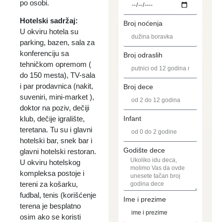
po osobi.
Hotelski sadržaj:
Broj noćenja
U okviru hotela su
parking, bazen, sala za
konferenciju sa
Broj odraslih
tehničkom opremom (
do 150 mesta), TV-sala
i par prodavnica (nakit,
Broj dece
suveniri, mini-market ),
doktor na poziv, dečiji
Infant
klub, dečije igralište,
teretana. Tu su i glavni
hotelski bar, snek bar i
Godište dece
glavni hotelski restoran.
U okviru hotelskog
kompleksa postoje i
tereni za košarku,
fudbal, tenis (korišćenje
Ime i prezime
terena je besplatno
osim ako se koristi