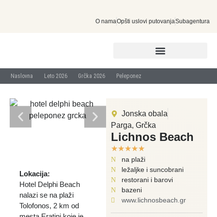
O nama
Opšti uslovi putovanja
Subagentura
INDIVIDUALNA PUTOVANJA
Naslovna
Leto 2026
Grčka 2026
Peleponez
Jonska obala
Parga, Grčka
Lichnos Beach
☆
☆
☆
☆
☆
na plaži
ležaljke i suncobrani
Lokacija:
restorani i barovi
Hotel Delphi Beach
bazeni
nalazi se na plaži
www.lichnosbeach.gr
Tolofonos, 2 km od
mesta Eratini koje je