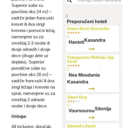
Superior sobe su
površine oko 24 m2 –
sadrže jedan francuski
Preporučeni hoteli
krevet ili dva singl
Domes Noruz Kassandra
kreveta i pomoćni ležaj,
★
★
★
★
★
namenjene su za
Kasandra
Hanioti
smeštaj 2-3 osobe ili
dvoje odraslih i dvoje
dece (drugo dete uz
Pomegranate Wellness Spa
Hotel
doplatu). Superior
★
★
★
★
★
porodične sobe su
površine oko 26 m2 –
Nea Moudania
sadrže francuski ili dva
Kasandra
singl ležaja i krevete na
sprat, namenjene su za
Simon King
smeštaj 2 odrasle
★
★
★
★
★
osobe i dvoje dece.
Sitonija
Vourvourou
Usluga:
Alexandra Beach
All inclusive, doručak,