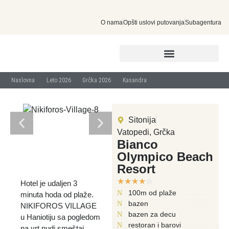
O nama
Opšti uslovi putovanja
Subagentura
INDIVIDUALNA PUTOVANJA
Naslovna
Leto 2026
Grčka 2026
Kasandra
Sitonija
Vatopedi, Grčka
Bianco
Olympico Beach
Resort
☆
☆
☆
☆
☆
Hotel je udaljen 3
100m od plaže
minuta hoda od plaže.
bazen
NIKIFOROS VILLAGE
bazen za decu
u Haniotiju sa pogledom
restoran i barovi
na vrt nudi smeštaj,