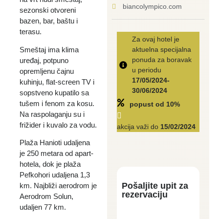
biancolympico.com
sezonski otvoreni
bazen, bar, baštu i
terasu.
Za ovaj hotel je
Smeštaj ima klima
aktuelna specijalna
ponuda za boravak
uređaj, potpuno
u periodu
opremljenu čajnu
17/05/2024-
kuhinju, flat-screen TV i
30/06/2024
sopstveno kupatilo sa
tušem i fenom za kosu.
popust od
10%
Na raspolaganju su i
frižider i kuvalo za vodu.
akcija važi do
15/02/2024
Plaža Hanioti udaljena
je 250 metara od apart-
hotela, dok je plaža
Pefkohori udaljena 1,3
Pošaljite upit za
km. Najbliži aerodrom je
rezervaciju
Aerodrom Solun,
udaljen 77 km.