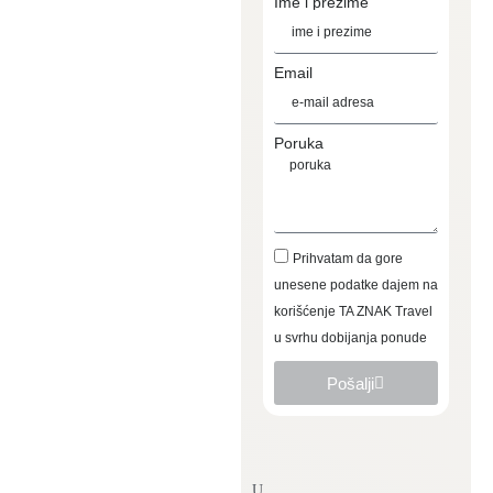
Ime i prezime
Email
Poruka
Prihvatam da gore
unesene podatke dajem na
korišćenje TA ZNAK Travel
u svrhu dobijanja ponude
Pošalji