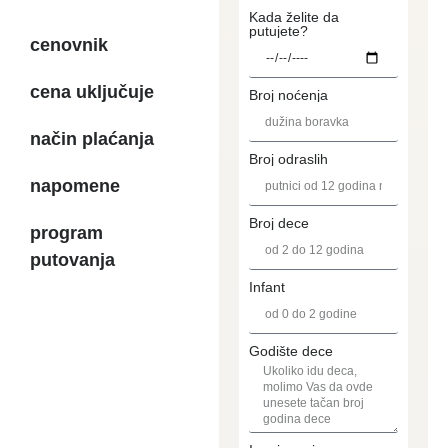
Kada želite da
putujete?
cenovnik
cena uključuje
Broj noćenja
način plaćanja
Broj odraslih
napomene
Broj dece
program
putovanja
Infant
Godište dece