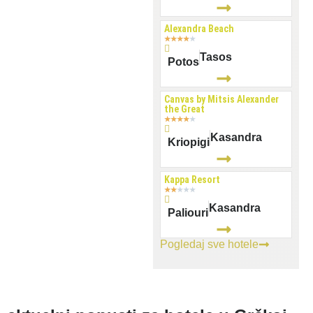
Alexandra Beach
★
★
★
★
★
Tasos
Potos
Canvas by Mitsis Alexander
the Great
★
★
★
★
★
Kasandra
Kriopigi
Kappa Resort
★
★
★
★
★
Kasandra
Paliouri
Pogledaj sve hotele