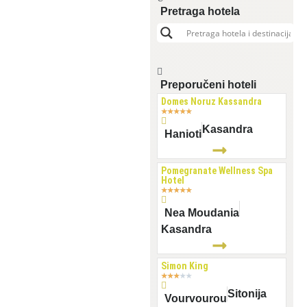
Pretraga hotela
Preporučeni hoteli
Domes Noruz Kassandra
★
★
★
★
★
Kasandra
Hanioti
Pomegranate Wellness Spa
Hotel
★
★
★
★
★
Nea Moudania
Kasandra
Simon King
★
★
★
★
★
Sitonija
Vourvourou