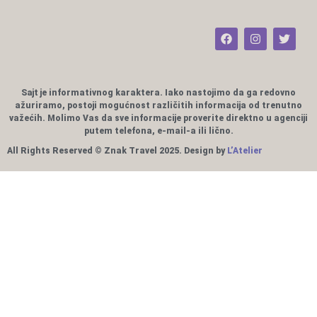
Sajt je informativnog karaktera. Iako nastojimo da ga redovno
ažuriramo, postoji mogućnost različitih informacija od trenutno
važećih. Molimo Vas da sve informacije proverite direktno u agenciji
putem telefona, e-mail-a ili lično.
All Rights Reserved © Znak Travel 2025. Design by
L’Atelier