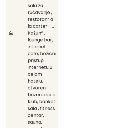
sala za
ručavanje ,
restoran“ a
la carte“ – „
Kažun“ ,
lounge bar,
internet
cafe, bežični
pristup
internetu u
celom
hotelu,
otvoreni
bazen, disco
klub, banket
sala , fitness
centar,
sauna,