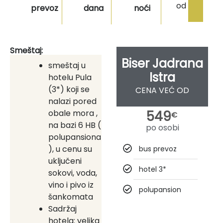
od
prevoz
dana
noći
Smeštaj:
Biser Jadrana
smeštaj u
Istra
hotelu Pula
(3*) koji se
CENA VEĆ OD
nalazi pored
obale mora ,
549
€
na bazi 6 HB (
po osobi
polupansiona
), u cenu su
bus prevoz
uključeni
hotel 3*
sokovi, voda,
vino i pivo iz
polupansion
šankomata
Sadržaj
hotela: velika