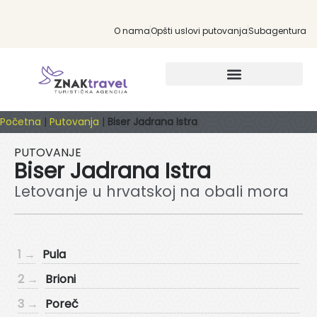
O nama
Opšti uslovi putovanja
Subagentura
INDIVIDUALNA PUTOVANJA
Početna
|
Putovanja
|
Biser Jadrana Istra
PUTOVANJE
Biser Jadrana Istra
Letovanje u hrvatskoj na obali mora
1 →
Pula
2 →
Brioni
3 →
Poreč