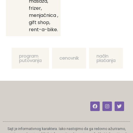
masaža,
frizer,
menjačnica ,
gift shop,
rent-a-bike.
program
način
cenovnik
putovanja
plaćanja
Sajt je informativnog karaktera. Iako nastojimo da ga redovno ažuriramo,