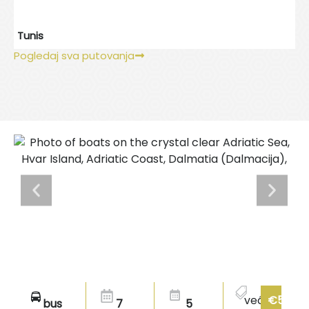
Tunis
Pogledaj sva putovanja
već
€549
bus
7
5