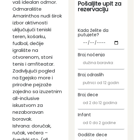
vaš idealan odmor.
Pošaljite upit za
rezervaciju
Odmaralište
Amarinthos nudi širok
izbor aktivnosti
uključujući teniski
Kada želite da
putujete?
teren, košarku,
fudbal, dečije
igralište na
Broj noćenja
otvorenom, stoni
tenis i amfiteatar.
Zadivljujući pogled
Broj odraslih
na Egejsko more i
prirodne pejzaže
zajedno sa izuzetnim
Broj dece
all-inclusive
iskustvom za
nezaboravan
Infant
boravak.
Ishrana: doručak,
ručak, večera –
Godište dece
švedski sto. (all