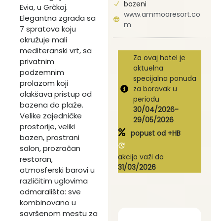
bazeni
Evia, u Grčkoj.
www.ammoaresort.co
Elegantna zgrada sa
m
7 spratova koju
okružuje mali
mediteranski vrt, sa
Za ovaj hotel je
privatnim
aktuelna
podzemnim
specijalna ponuda
prolazom koji
za boravak u
olakšava pristup od
periodu
bazena do plaže.
30/04/2026-
Velike zajedničke
29/05/2026
prostorije, veliki
popust od
+HB
bazen, prostrani
salon, prozračan
akcija važi do
restoran,
31/03/2026
atmosferski barovi u
različitim uglovima
odmarališta: sve
kombinovano u
savršenom mestu za