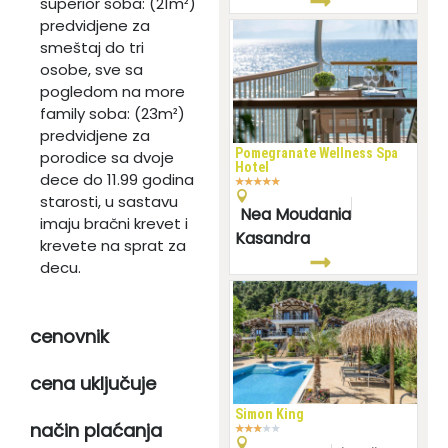
superior soba: (21m²)
predvidjene za
smeštaj do tri
osobe, sve sa
pogledom na more
family soba: (23m²)
predvidjene za
Pomegranate Wellness Spa
porodice sa dvoje
Hotel
dece do 11.99 godina
★
★
★
★
★
starosti, u sastavu
Nea Moudania
imaju bračni krevet i
Kasandra
krevete na sprat za
decu.
cenovnik
cena uključuje
Simon King
način plaćanja
★
★
★
★
★