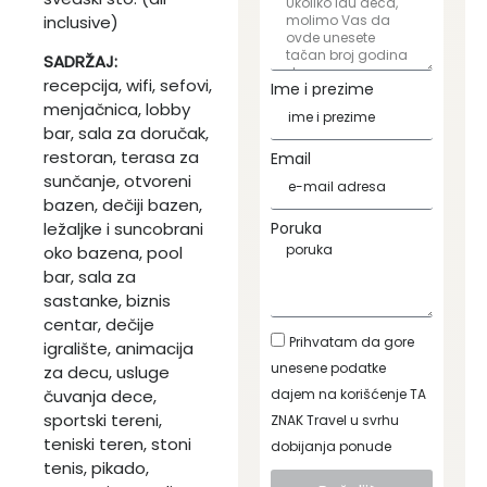
inclusive)
SADRŽAJ:
recepcija, wifi, sefovi,
Ime i prezime
menjačnica, lobby
bar, sala za doručak,
restoran, terasa za
Email
sunčanje, otvoreni
bazen, dečiji bazen,
Poruka
ležaljke i suncobrani
oko bazena, pool
bar, sala za
sastanke, biznis
centar, dečije
Prihvatam da gore
igralište, animacija
unesene podatke
za decu, usluge
dajem na korišćenje TA
čuvanja dece,
sportski tereni,
ZNAK Travel u svrhu
teniski teren, stoni
dobijanja ponude
tenis, pikado,