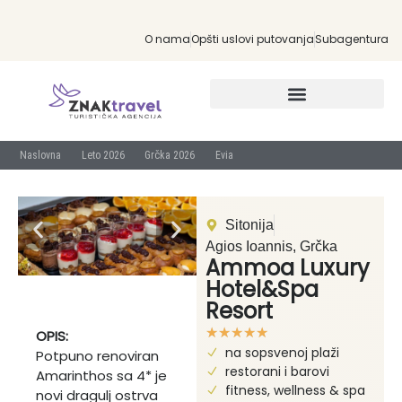
O nama
Opšti uslovi putovanja
Subagentura
INDIVIDUALNA PUTOVANJA
Naslovna
Leto 2026
Grčka 2026
Evia
Sitonija
Agios Ioannis, Grčka
Ammoa Luxury
Hotel&Spa
Resort
☆
☆
☆
☆
☆
OPIS:
na sopsvenoj plaži
Potpuno renoviran
restorani i barovi
Amarinthos sa 4* je
fitness, wellness & spa
novi dragulj ostrva