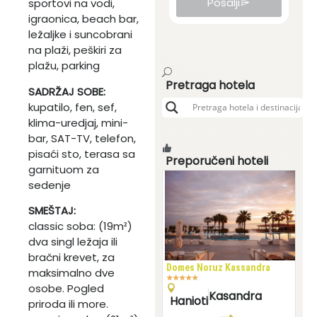
Pošalji
sportovi na vodi,
igraonica, beach bar,
ležaljke i suncobrani
na plaži, peškiri za
plažu, parking
Pretraga hotela
SADRŽAJ SOBE:
kupatilo, fen, sef,
klima-uredjaj, mini-
bar, SAT-TV, telefon,
pisaći sto, terasa sa
Preporučeni hoteli
garnituom za
sedenje
SMEŠTAJ:
classic soba: (19m²)
dva singl ležaja ili
bračni krevet, za
Domes Noruz Kassandra
maksimalno dve
★
★
★
★
★
osobe. Pogled
Kasandra
Hanioti
priroda ili more.