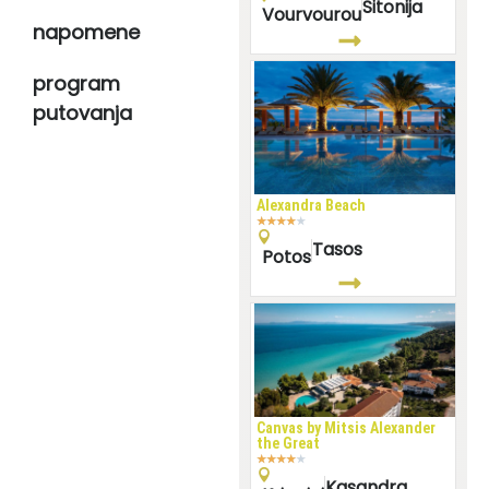
Sitonija
Vourvourou
napomene
program
putovanja
Alexandra Beach
★
★
★
★
★
Tasos
Potos
Canvas by Mitsis Alexander
the Great
★
★
★
★
★
Kasandra