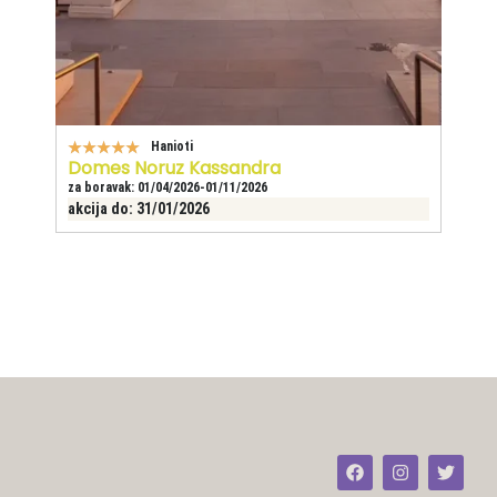
★
★
★
★
★
Hanioti
★
Domes Noruz Kassandra
Si
za boravak: 01/04/2026-01/11/2026
za 
akcija do: 31/01/2026
akc