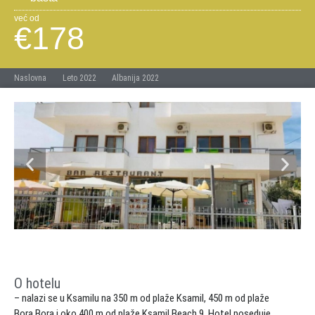
već od
€178
Naslovna
Leto 2022
Albanija 2022
O hotelu
– nalazi se u Ksamilu na 350 m od plaže Ksamil, 450 m od plaže
Bora Bora i oko 400 m od plaže Ksamil Beach 9. Hotel poseduje