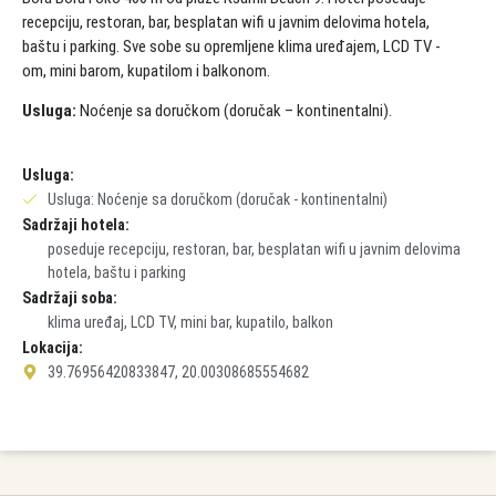
recepciju, restoran, bar, besplatan wifi u javnim delovima hotela,
baštu i parking. Sve sobe su opremljene klima uređajem, LCD TV -
om, mini barom, kupatilom i balkonom.
Usluga:
Noćenje sa doručkom (doručak – kontinentalni).
Usluga:
Usluga: Noćenje sa doručkom (doručak - kontinentalni)
Sadržaji hotela:
poseduje recepciju, restoran, bar, besplatan wifi u javnim delovima
hotela, baštu i parking
Sadržaji soba:
klima uređaj, LCD TV, mini bar, kupatilo, balkon
Lokacija:
39.76956420833847, 20.00308685554682