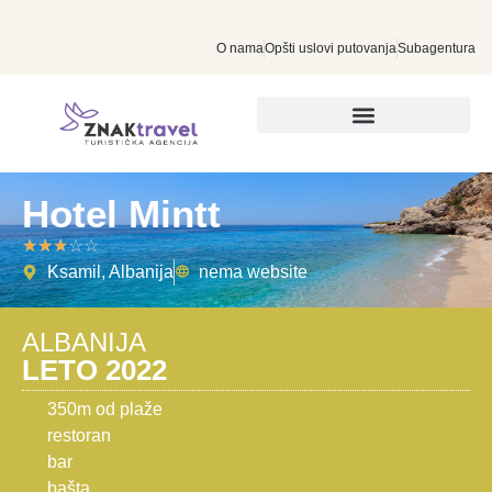
O nama
Opšti uslovi putovanja
Subagentura
INDIVIDUALNA PUTOVANJA
Hotel Mintt
☆
☆
☆
☆
☆
Ksamil, Albanija
nema website
ALBANIJA
LETO 2022
350m od plaže
restoran
bar
bašta