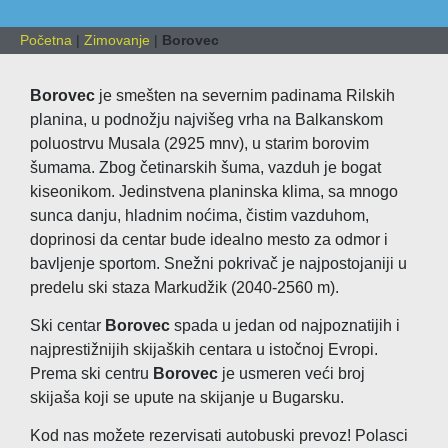
Početna
|
Zimovanje
|
Borovec
Borovec
je smešten na severnim padinama Rilskih
planina, u podnožju najvišeg vrha na Balkanskom
poluostrvu Musala (2925 mnv), u starim borovim
šumama. Zbog četinarskih šuma, vazduh je bogat
kiseonikom. Jedinstvena planinska klima, sa mnogo
sunca danju, hladnim noćima, čistim vazduhom,
doprinosi da centar bude idealno mesto za odmor i
bavljenje sportom. Snežni pokrivač je najpostojaniji u
predelu ski staza Markudžik (2040-2560 m).
Ski centar
Borovec
spada u jedan od najpoznatijih i
najprestižnijih skijaških centara u istočnoj Evropi.
Prema ski centru
Borovec
je usmeren veći broj
skijaša koji se upute na skijanje u Bugarsku.
Kod nas možete rezervisati autobuski prevoz! Polasci