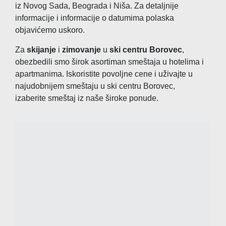
iz Novog Sada, Beograda i Niša. Za detaljnije
informacije i informacije o datumima polaska
objavićemo uskoro.
Za
skijanje
i
zimovanje
u
ski centru Borovec
,
obezbedili smo širok asortiman smeštaja u hotelima i
apartmanima. Iskoristite povoljne cene i uživajte u
najudobnijem smeštaju u ski centru Borovec,
izaberite smeštaj iz naše široke ponude.