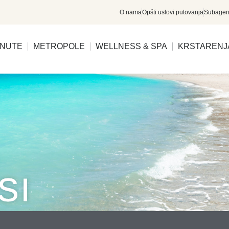
O nama
Opšti uslovi putovanja
Subagen
INUTE
METROPOLE
WELLNESS & SPA
KRSTARENJ
SI