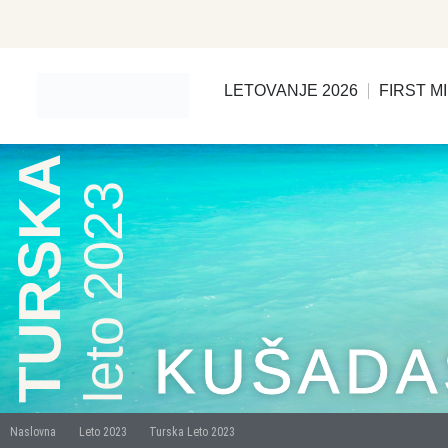
LETOVANJE 2026
FIRST M
TURSKA
leto 2023
KUŠADA
Naslovna
Leto 2023
Turska Leto 2023