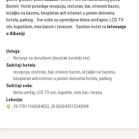
Butrint. Hotel poseduje recepciju, restoran, bar, otvoreni bazen,
ležaljke na bazenu, besplatan wifi internet u javnim delovima
hotela, parking… Sve sobe su opremljene klima uređajem, LCD TV-
om, kupatilom, mini barom i terasom. Savršen hotel za
letovanje
u Albaniji
.
Usluga:
Noćenje sa doručkom (doručak švedski sto)
Sadržaji hotela:
recepcija, restoran, bar, otvoren bazen, ležaljke na bazenu,
besplatan wifi internet u javnim delovima hotela, parking
Sadržaji soba:
klima uređaj, LCD TV-om, kupatilo, mini bar i terasa
Lokacija:
39.77011942684052, 20.003043515343098