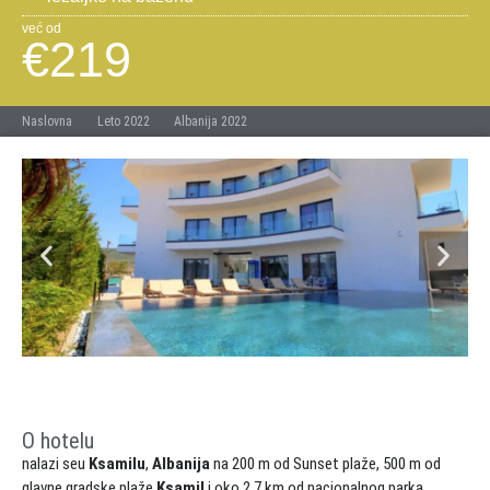
već od
€219
Naslovna
Leto 2022
Albanija 2022
O hotelu
nalazi seu
Ksamilu
,
Albanija
na 200 m od Sunset plaže, 500 m od
glavne gradske plaže
Ksamil
i oko 2.7 km od nacionalnog parka