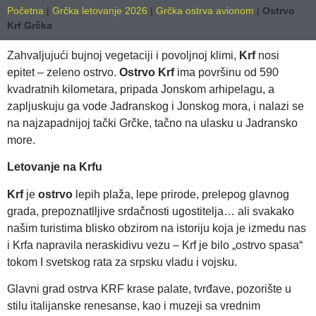
Početna
|
Grčka letovanje 2026
|
Grčka ostrva avionom
|
Ostrvo
Krf Grčka
Zahvaljujući bujnoj vegetaciji i povoljnoj klimi,
Krf
nosi
epitet – zeleno ostrvo.
Ostrvo Krf
ima površinu od 590
kvadratnih kilometara, pripada Jonskom arhipelagu, a
zapljuskuju ga vode Jadranskog i Jonskog mora, i nalazi se
na najzapadnijoj tački Grčke, tačno na ulasku u Jadransko
more.
Letovanje na Krfu
Krf
je
o
strvo
lepih plaža, lepe prirode, prelepog glavnog
grada, prepoznatlljive srdačnosti ugostitelja… ali svakako
našim turistima blisko obzirom na istoriju koja je izmedu nas
i Krfa napravila neraskidivu vezu – Krf je bilo „ostrvo spasa“
tokom I svetskog rata za srpsku vladu i vojsku.
Glavni grad ostrva KRF krase palate, tvrđave, pozorište u
stilu italijanske renesanse, kao i muzeji sa vrednim