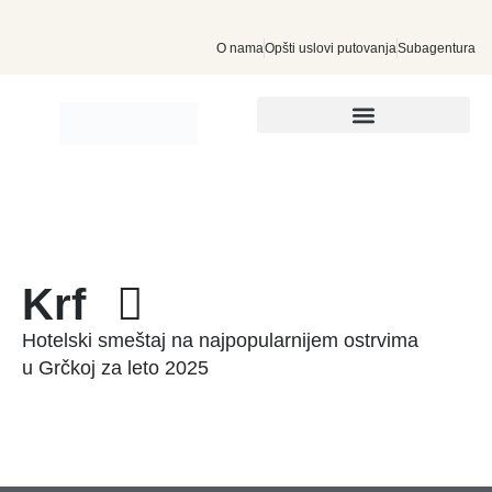
O nama
Opšti uslovi putovanja
Subagentura
INDIVIDUALNA PUTOVANJA
Krf
Hotelski smeštaj na najpopularnijem ostrvima
u Grčkoj za leto 2025