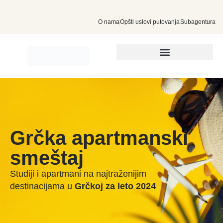
O nama
Opšti uslovi putovanja
Subagentura
INDIVIDUALNA PUTOVANJA
Grčka apartmanski
smeštaj
Studiji i apartmani na najtraženijim
destinacijama u
Grčkoj za leto 2024