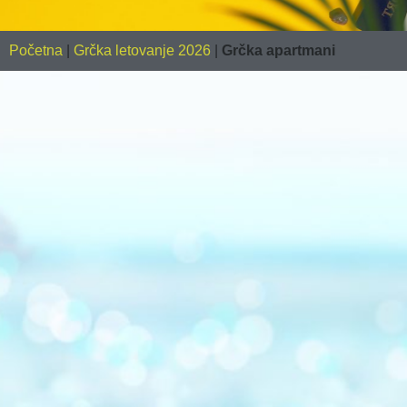
Početna
|
Grčka letovanje 2026
|
Grčka apartmani