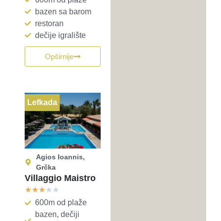
bazen sa barom
restoran
dečije igralište
Opširnije
Lefkada
Agios Ioannis,
Grčka
Villaggio Maistro
★
★
★
★
★
600m od plaže
bazen, dečiji