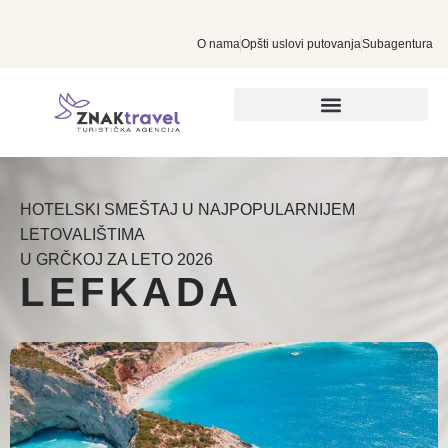
O nama
Opšti uslovi putovanja
Subagentura
INDIVIDUALNA PUTOVANJA
HOTELSKI SMEŠTAJ U NAJPOPULARNIJEM
LETOVALIŠTIMA
U GRČKOJ ZA LETO 2026
LEFKADA