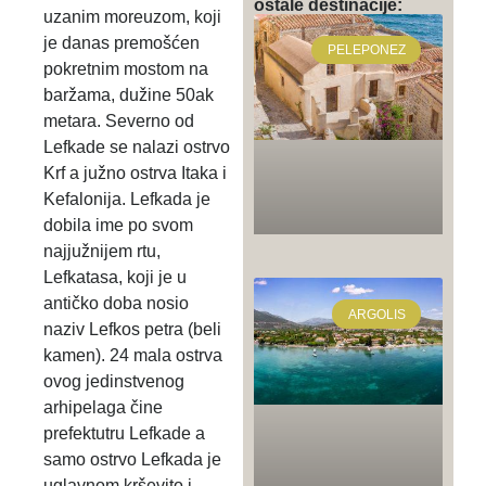
ostale destinacije:
uzanim moreuzom, koji
je danas premošćen
PELEPONEZ
pokretnim mostom na
baržama, dužine 50ak
metara. Severno od
Lefkade se nalazi ostrvo
Krf a južno ostrva Itaka i
Kefalonija. Lefkada je
dobila ime po svom
najjužnijem rtu,
Lefkatasa, koji je u
antičko doba nosio
ARGOLIS
naziv Lefkos petra (beli
kamen). 24 mala ostrva
ovog jedinstvenog
arhipelaga čine
prefektutru Lefkade a
samo ostrvo Lefkada je
uglavnom krševito i