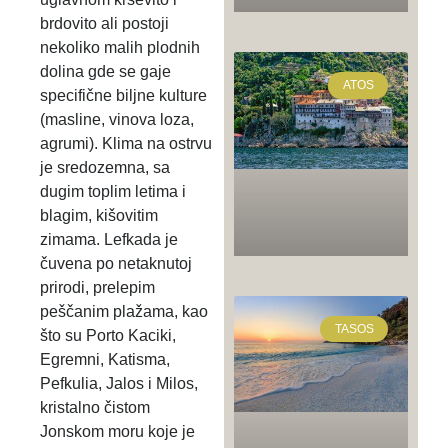
brdovito ali postoji
nekoliko malih plodnih
dolina gde se gaje
ATOS
specifične biljne kulture
(masline, vinova loza,
agrumi). Klima na ostrvu
je sredozemna, sa
dugim toplim letima i
blagim, kišovitim
zimama. Lefkada je
čuvena po netaknutoj
prirodi, prelepim
peščanim plažama, kao
TASOS
što su Porto Kaciki,
Egremni, Katisma,
Pefkulia, Jalos i Milos,
kristalno čistom
Jonskom moru koje je