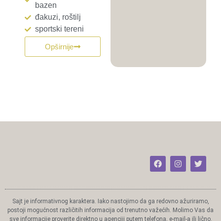
bazen
đakuzi, roštilj
sportski tereni
Opširnije
Sajt je informativnog karaktera. Iako nastojimo da ga redovno ažuriramo,
postoji mogućnost različitih informacija od trenutno važećih. Molimo Vas da
sve informacije proverite direktno u agenciji putem telefona, e-mail-a ili lično.