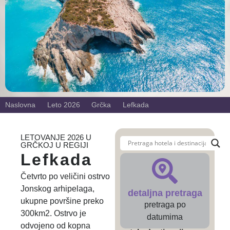
Naslovna
Leto 2026
Grčka
Lefkada
LETOVANJE 2026 U
GRČKOJ U REGIJI
Lefkada
Četvrto po veličini ostrvo
Jonskog arhipelaga,
detaljna pretraga
ukupne površine preko
pretraga po
300km2. Ostrvo je
datumima
odvojeno od kopna