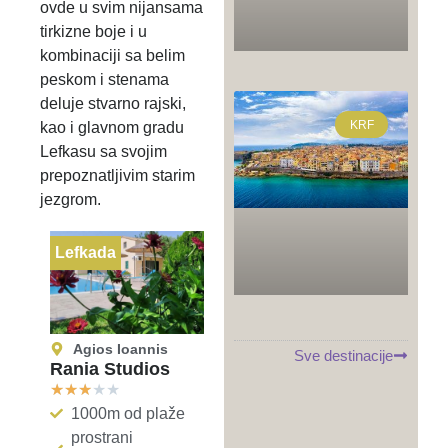
ovde u svim nijansama
tirkizne boje i u
kombinaciji sa belim
peskom i stenama
deluje stvarno rajski,
KRF
kao i glavnom gradu
Lefkasu sa svojim
prepoznatljivim starim
jezgrom.
Lefkada
Agios Ioannis
Sve destinacije
Rania Studios
★
★
★
★
★
1000m od plaže
prostrani