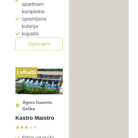
apartmani
kompletno
opremljena
kuhinja
kupatilo
Opširnije
Lefkada
Agios Ioannis,
Grčka
Kastro Maistro
★
★
★
★
★
600m od plaže