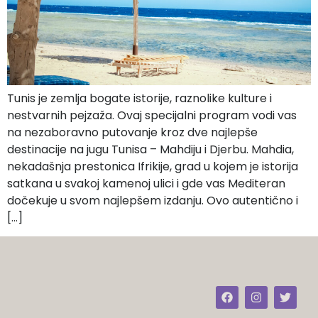
Tunis je zemlja bogate istorije, raznolike kulture i
nestvarnih pejzaža. Ovaj specijalni program vodi vas
na nezaboravno putovanje kroz dve najlepše
destinacije na jugu Tunisa – Mahdiju i Djerbu. Mahdia,
nekadašnja prestonica Ifrikije, grad u kojem je istorija
satkana u svakoj kamenoj ulici i gde vas Mediteran
dočekuje u svom najlepšem izdanju. Ovo autentično i
[…]