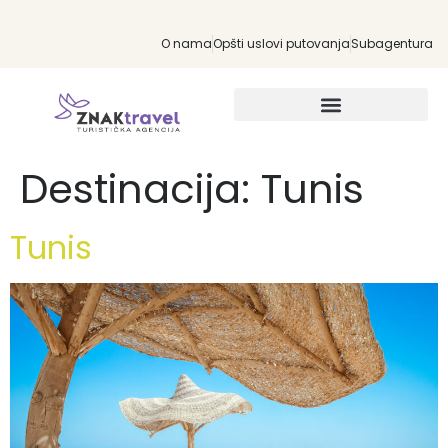
O nama
Opšti uslovi putovanja
Subagentura
INDIVIDUALNA PUTOVANJA
Destinacija:
Tunis
Tunis