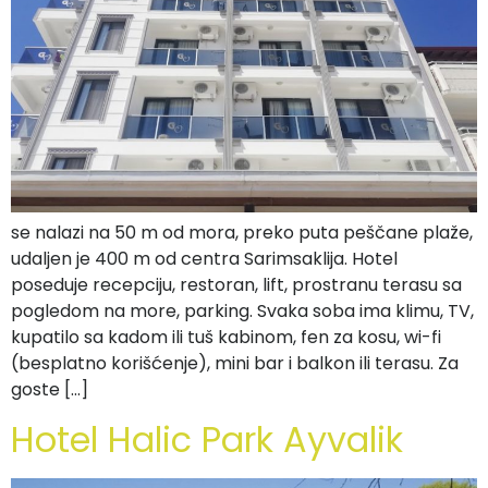
se nalazi na 50 m od mora, preko puta peščane plaže,
udaljen je 400 m od centra Sarimsaklija. Hotel
poseduje recepciju, restoran, lift, prostranu terasu sa
pogledom na more, parking. Svaka soba ima klimu, TV,
kupatilo sa kadom ili tuš kabinom, fen za kosu, wi-fi
(besplatno korišćenje), mini bar i balkon ili terasu. Za
goste […]
Hotel Halic Park Ayvalik