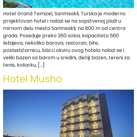
Hotel Grand Temizel, Sarimsakli, Turska je moderno
projektovan hotel i nalazi se na sopstvenoj plaži u
mirnom delu mesta Sarimsakli, na 800 m od centra
grada. Poseduje preko 260 soba, kapaciteta 560
ležajeva, nekoliko barova, restoran, bife,
poslastičarnicu, lobi.U okviru ovog hotela nalazi se i
veliki bazen sa barom u sredini, dečiji bazen, tereni za
tenis, košarku, […]
Hotel Musho