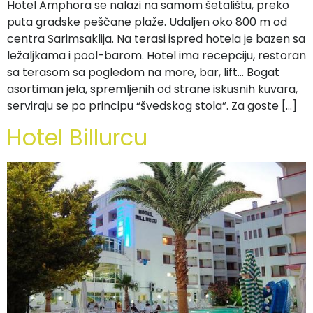
Hotel Amphora se nalazi na samom šetalištu, preko
puta gradske peščane plaže. Udaljen oko 800 m od
centra Sarimsaklija. Na terasi ispred hotela je bazen sa
ležaljkama i pool-barom. Hotel ima recepciju, restoran
sa terasom sa pogledom na more, bar, lift… Bogat
asortiman jela, spremljenih od strane iskusnih kuvara,
serviraju se po principu “švedskog stola”. Za goste […]
Hotel Billurcu