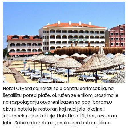
Hotel Olivera se nalazi se u centru Sarimsaklija, na
šetalištu pored plaže, okružen zelenilom. Gostima je
na raspolaganju otvoreni bazen sa pool barom.U
okviru hotela je restoran koji nudi jela lokalne i
internacionalne kuhinje. Hotel ima lift, bar, restoran,
lobi… Sobe su komforne, svaka ima balkon, klima