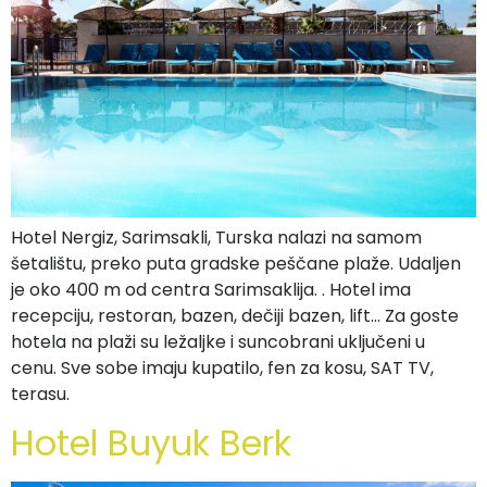
Hotel Nergiz, Sarimsakli, Turska nalazi na samom
šetalištu, preko puta gradske peščane plaže. Udaljen
je oko 400 m od centra Sarimsaklija. . Hotel ima
recepciju, restoran, bazen, dečiji bazen, lift… Za goste
hotela na plaži su ležaljke i suncobrani uključeni u
cenu. Sve sobe imaju kupatilo, fen za kosu, SAT TV,
terasu.
Hotel Buyuk Berk