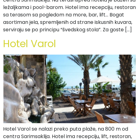
ležaljkama i pool-barom. Hotel ima recepciju, restoran
sa terasom sa pogledom na more, bar, lift… Bogat
asortiman jela, spremljenih od strane iskusnih kuvara,
serviraju se po principu “švedskog stola”. Za goste […]
Hotel Varol
Hotel Varol se nalazi preko puta plaže, na 800 m od
centra Sarimsaklija. Hotel ima recepciju, lift, restoran,