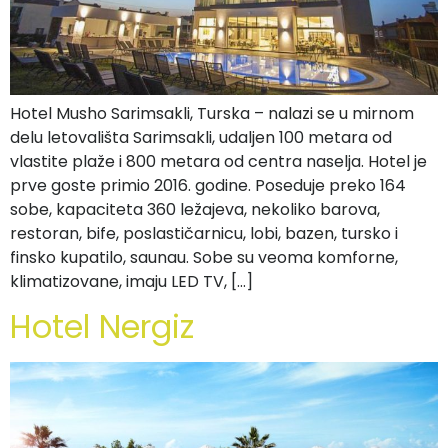
Hotel Musho Sarimsakli, Turska – nalazi se u mirnom
delu letovališta Sarimsakli, udaljen 100 metara od
vlastite plaže i 800 metara od centra naselja. Hotel je
prve goste primio 2016. godine. Poseduje preko 164
sobe, kapaciteta 360 ležajeva, nekoliko barova,
restoran, bife, poslastičarnicu, lobi, bazen, tursko i
finsko kupatilo, saunau. Sobe su veoma komforne,
klimatizovane, imaju LED TV, […]
Hotel Nergiz