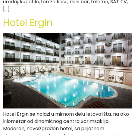
uređaj, kupatilo, fen za kosu, mini bar, telefon, SAT TV,.
[…]
Hotel Ergin
Hotel Ergin se nalazi u mirnom delu letovališta, na oko
kilometar od dinamičnog centra Sarimsaklija.
Moderan, novoizgrađen hotel, sa prijatnom