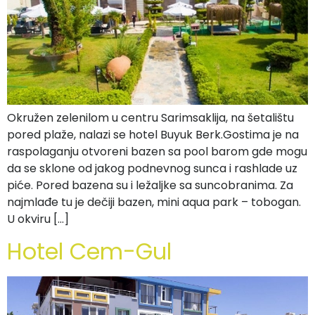
Okružen zelenilom u centru Sarimsaklija, na šetalištu
pored plaže, nalazi se hotel Buyuk Berk.Gostima je na
raspolaganju otvoreni bazen sa pool barom gde mogu
da se sklone od jakog podnevnog sunca i rashlade uz
piće. Pored bazena su i ležaljke sa suncobranima. Za
najmlađe tu je dečiji bazen, mini aqua park – tobogan.
U okviru […]
Hotel Cem-Gul