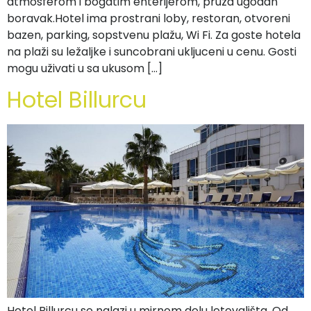
atmosferom i bogatim enterijerom, pruža ugodan
boravak.Hotel ima prostrani loby, restoran, otvoreni
bazen, parking, sopstvenu plažu, Wi Fi. Za goste hotela
na plaži su ležaljke i suncobrani ukljuceni u cenu. Gosti
mogu uživati u sa ukusom […]
Hotel Billurcu
Hotel Billurcu se nalazi u mirnom delu letovališta. Od