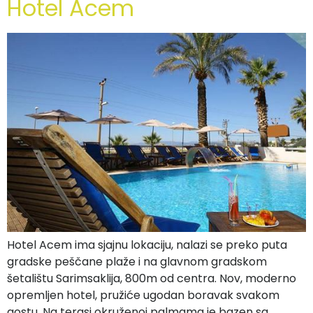
Hotel Acem
Hotel Acem ima sjajnu lokaciju, nalazi se preko puta
gradske peščane plaže i na glavnom gradskom
šetalištu Sarimsaklija, 800m od centra. Nov, moderno
opremljen hotel, pružiće ugodan boravak svakom
gostu. Na terasi okruženoj palmama je bazen sa