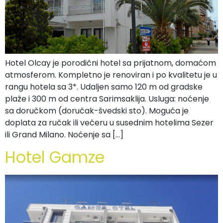
Hotel Olcay je porodični hotel sa prijatnom, domaćom
atmosferom. Kompletno je renoviran i po kvalitetu je u
rangu hotela sa 3*. Udaljen samo 120 m od gradske
plaže i 300 m od centra Sarimsaklija. Usluga: noćenje
sa doručkom (doručak-švedski sto). Moguća je
doplata za ručak ili večeru u susednim hotelima Sezer
ili Grand Milano. Noćenje sa […]
Hotel Gamze