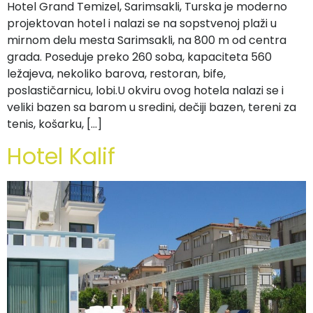
Hotel Grand Temizel, Sarimsakli, Turska je moderno
projektovan hotel i nalazi se na sopstvenoj plaži u
mirnom delu mesta Sarimsakli, na 800 m od centra
grada. Poseduje preko 260 soba, kapaciteta 560
ležajeva, nekoliko barova, restoran, bife,
poslastičarnicu, lobi.U okviru ovog hotela nalazi se i
veliki bazen sa barom u sredini, dečiji bazen, tereni za
tenis, košarku, […]
Hotel Kalif