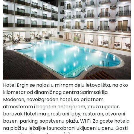
Hotel Ergin se nalazi u mirnom delu letovališta, na oko
kilometar od dinamičnog centra Sarimsaklija.
Moderan, novoizgrađen hotel, sa prijatnom
atmosferom i bogatim enterijerom, pruža ugodan
boravak.Hotel ima prostrani loby, restoran, otvoreni
bazen, parking, sopstvenu plažu, Wi Fi. Za goste hotela
na plaži su ležaljke i suncobrani ukljuceni u cenu. Gosti