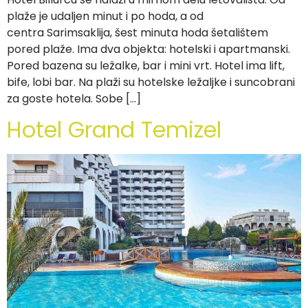
plaže je udaljen minut i po hoda, a od
centra Sarimsaklija, šest minuta hoda šetalištem
pored plaže. Ima dva objekta: hotelski i apartmanski.
Pored bazena su ležalke, bar i mini vrt. Hotel ima lift,
bife, lobi bar. Na plaži su hotelske ležaljke i suncobrani
za goste hotela. Sobe […]
Hotel Grand Temizel