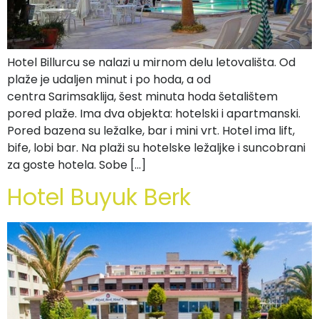
Hotel Billurcu se nalazi u mirnom delu letovališta. Od
plaže je udaljen minut i po hoda, a od
centra Sarimsaklija, šest minuta hoda šetalištem
pored plaže. Ima dva objekta: hotelski i apartmanski.
Pored bazena su ležalke, bar i mini vrt. Hotel ima lift,
bife, lobi bar. Na plaži su hotelske ležaljke i suncobrani
za goste hotela. Sobe […]
Hotel Buyuk Berk