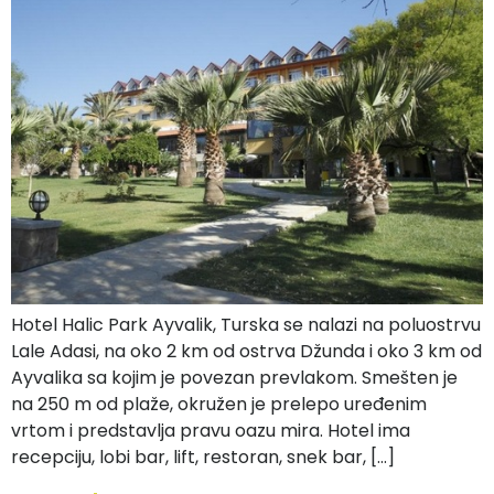
Hotel Halic Park Ayvalik, Turska se nalazi na poluostrvu
Lale Adasi, na oko 2 km od ostrva Džunda i oko 3 km od
Ayvalika sa kojim je povezan prevlakom. Smešten je
na 250 m od plaže, okružen je prelepo uređenim
vrtom i predstavlja pravu oazu mira. Hotel ima
recepciju, lobi bar, lift, restoran, snek bar, […]