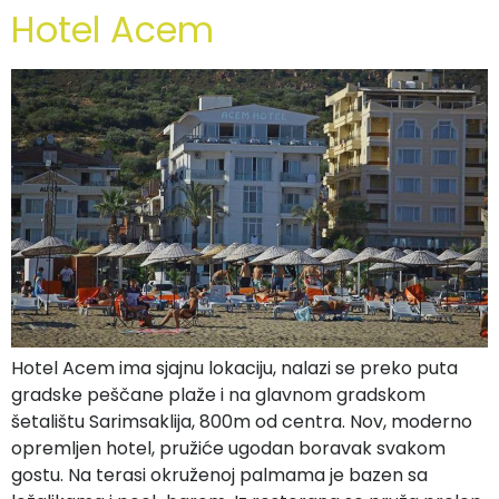
Hotel Acem
Hotel Acem ima sjajnu lokaciju, nalazi se preko puta
gradske peščane plaže i na glavnom gradskom
šetalištu Sarimsaklija, 800m od centra. Nov, moderno
opremljen hotel, pružiće ugodan boravak svakom
gostu. Na terasi okruženoj palmama je bazen sa