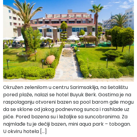
Okružen zelenilom u centru Sarimsaklija, na šetalištu
pored plaže, nalazi se hotel Buyuk Berk. Gostima je na
raspolaganju otvoreni bazen sa pool barom gde mogu
da se sklone od jakog podnevnog sunca i rashlade uz
piće. Pored bazena su i ležaljke sa suncobranima. Za
najmlađe tu je dečiji bazen, mini aqua park – tobogan.
U okviru hotela […]