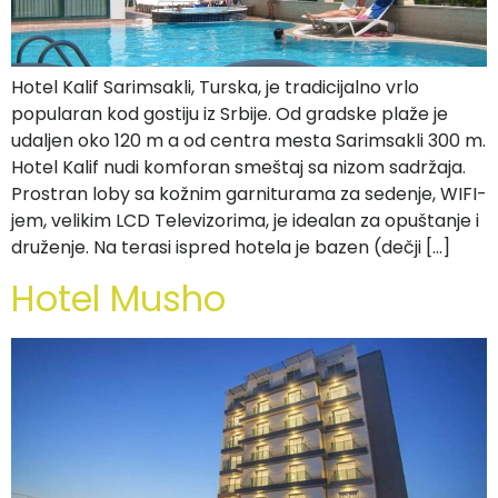
Hotel Kalif Sarimsakli, Turska, je tradicijalno vrlo
popularan kod gostiju iz Srbije. Od gradske plaže je
udaljen oko 120 m a od centra mesta Sarimsakli 300 m.
Hotel Kalif nudi komforan smeštaj sa nizom sadržaja.
Prostran loby sa kožnim garniturama za sedenje, WIFI-
jem, velikim LCD Televizorima, je idealan za opuštanje i
druženje. Na terasi ispred hotela je bazen (dečji […]
Hotel Musho