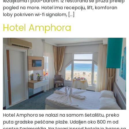
ležaljkama i pool-barom. Iz restorana se pruža prelep
pogled na more. Hotel ima recepciju, lift, komforan
loby pokriven wi-fi signalom, […]
Hotel Amphora
Hotel Amphora se nalazi na samom šetalištu, preko
puta gradske peščane plaže. Udaljen oko 800 m od
centra Sarimsaklija. Na terasi ispred hotela je bazen sa