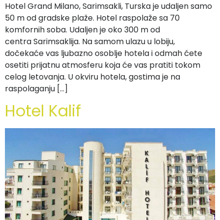
Hotel Grand Milano, Sarimsakli, Turska je udaljen samo
50 m od gradske plaže. Hotel raspolaže sa 70
komfornih soba. Udaljen je oko 300 m od
centra Sarimsaklija. Na samom ulazu u lobiju,
dočekaće vas ljubazno osoblje hotela i odmah ćete
osetiti prijatnu atmosferu koja će vas pratiti tokom
celog letovanja. U okviru hotela, gostima je na
raspolaganju […]
Hotel Kalif