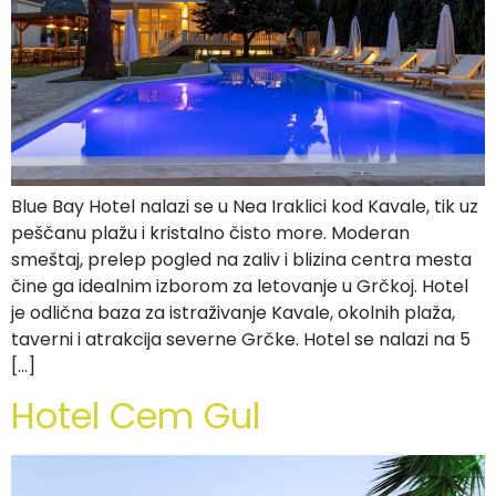
Blue Bay Hotel nalazi se u Nea Iraklici kod Kavale, tik uz
peščanu plažu i kristalno čisto more. Moderan
smeštaj, prelep pogled na zaliv i blizina centra mesta
čine ga idealnim izborom za letovanje u Grčkoj. Hotel
je odlična baza za istraživanje Kavale, okolnih plaža,
taverni i atrakcija severne Grčke. Hotel se nalazi na 5
[…]
Hotel Cem Gul