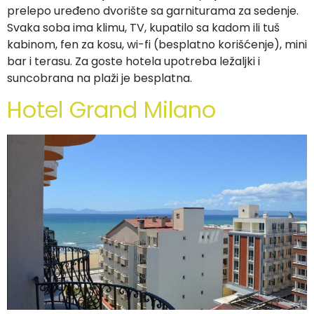
prelepo uređeno dvorište sa garniturama za sedenje.
Svaka soba ima klimu, TV, kupatilo sa kadom ili tuš
kabinom, fen za kosu, wi-fi (besplatno korišćenje), mini
bar i terasu. Za goste hotela upotreba ležaljki i
suncobrana na plaži je besplatna.
Hotel Grand Milano