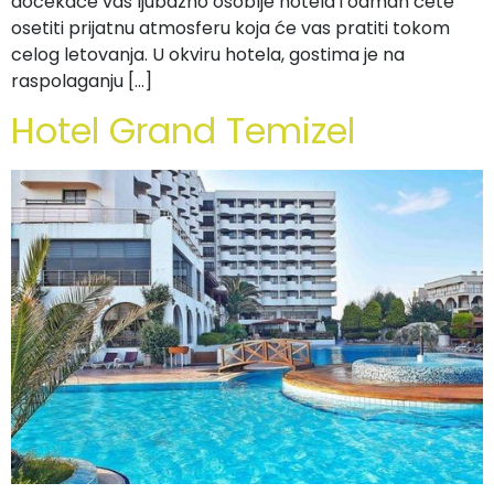
dočekaće vas ljubazno osoblje hotela i odmah ćete
osetiti prijatnu atmosferu koja će vas pratiti tokom
celog letovanja. U okviru hotela, gostima je na
raspolaganju […]
Hotel Grand Temizel