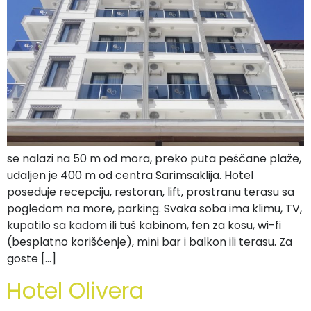
se nalazi na 50 m od mora, preko puta peščane plaže,
udaljen je 400 m od centra Sarimsaklija. Hotel
poseduje recepciju, restoran, lift, prostranu terasu sa
pogledom na more, parking. Svaka soba ima klimu, TV,
kupatilo sa kadom ili tuš kabinom, fen za kosu, wi-fi
(besplatno korišćenje), mini bar i balkon ili terasu. Za
goste […]
Hotel Olivera