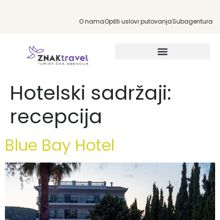
O nama
Opšti uslovi putovanja
Subagentura
INDIVIDUALNA PUTOVANJA
Hotelski sadržaji:
recepcija
Blue Bay Hotel