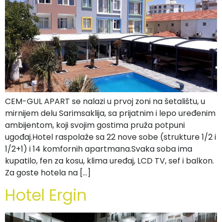
CEM-GUL APART se nalazi u prvoj zoni na šetalištu, u
mirnijem delu Sarimsaklija, sa prijatnim i lepo uređenim
ambijentom, koji svojim gostima pruža potpuni
ugođaj.Hotel raspolaže sa 22 nove sobe (strukture 1/2 i
1/2+1) i 14 komfornih apartmana.Svaka soba ima
kupatilo, fen za kosu, klima uređaj, LCD TV, sef i balkon.
Za goste hotela na […]
Hotel Ergin