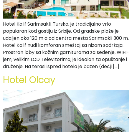
Hotel Kalif Sarimsakli, Turska, je tradicijalno vrlo
popularan kod gostiju iz Srbije. Od gradske plaže je
udaljen oko 120 m a od centra mesta Sarimsakli 300 m.
Hotel Kalif nudi komforan smeštaj sa nizom sadržaja.
Prostran loby sa kožnim garniturama za sedenje, WIFI-
jem, velikim LCD Televizorima, je idealan za opuštanje i
druženje. Na terasi ispred hotela je bazen (dečji […]
Hotel Olcay