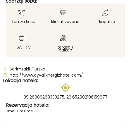
Sadržaji soba:
fen za kosu
klimatizovano
kupatilo
SAT TV
terasa /
balkon
Sarimsakli, Turska
http://www.ayvaliknergizhotel.com/
Lokacija hotela:
39.26986268333275, 26.652982196159677
Rezervacija hotela:
Ime i Prezime