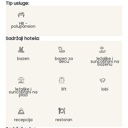
Tip usluge:
HB -
polupansion
Sadržaji hotela:
bazen
bazen za
ležaljke i
decu
suncobrani na
bazenu
ležaljke i
lift
lobi
suncobrani na
plaži
recepcija
restoran