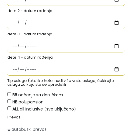
dete 2 - datum rođenja
dete 3 - datum rođenja
dete 4 - datum rođenja
Tip usluge (ukoliko hotel nudi više vrsta usluga, čekirajte
uslugu za koju ste se opredelili
BB
noćenje sa doručkom
HB
polupansion
ALL
all inclusive (sve uključeno)
Prevoz