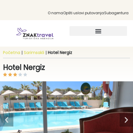
O nama
Opšti uslovi putovanja
Subagentura
INDIVIDUALNA PUTOVANJA
Početna
|
Sarimsakli
|
Hotel Nergiz
Hotel Nergiz