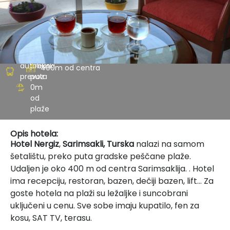
autobuski
preko
400m od centra
prevoz
puta
0m
od
plaže
Opis hotela:
Hotel Nergiz
,
Sarimsakli, Turska
nalazi na samom
šetalištu, preko puta gradske peščane plaže.
Udaljen je oko 400 m od centra Sarimsaklija. . Hotel
ima recepciju, restoran, bazen, dečiji bazen, lift… Za
goste hotela na plaži su ležaljke i suncobrani
uključeni u cenu. Sve sobe imaju kupatilo, fen za
kosu, SAT TV, terasu.