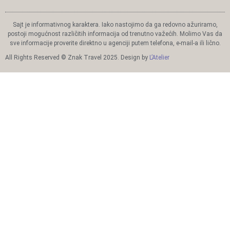
Sajt je informativnog karaktera. Iako nastojimo da ga redovno ažuriramo,
postoji mogućnost različitih informacija od trenutno važećih. Molimo Vas da
sve informacije proverite direktno u agenciji putem telefona, e-mail-a ili lično.
All Rights Reserved © Znak Travel 2025. Design by
L’Atelier