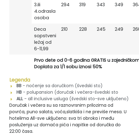
3.ili
294
319
343
349
36
4.odrasla
osoba
Deca
210
228
245
249
26
sopstveni
ležaj od
6-11,99
Prvo dete od 0-6 godina GRATIS u zajedničkom
Doplata za 1/1 sobu iznosi 50%
Legenda
BB
- noćenje sa doručkom (švedski sto)
HB
- polupansion (doručak i večera-švedski sto
ALL
- all inclusive usluga (švedski sto-sve uključeno)
Doručak i večera su sa raznovrsnim prilozima od
povrća, puno salata, voća,slatkiša i ne previše mesa. U
hotelima All-sve uključeno: sva tri obroka i među
posluženja uz domaća pića i napitke od doručka do
22:00 časa.