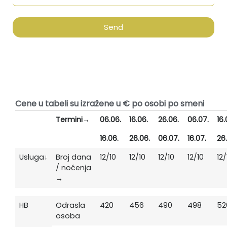
Send
Cenovnik
Cene u tabeli su izražene u € po osobi po smeni
Termini→
06.06.
16.06.
26.06.
06.07.
16.
16.06.
26.06.
06.07.
16.07.
26
Usluga↓
Broj dana
12/10
12/10
12/10
12/10
12/
/ noćenja
→
HB
Odrasla
420
456
490
498
52
osoba