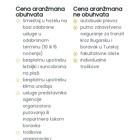
Cena aranžmana
Cena aranžmana
obuhvata
ne obuhvata
Smeštaj u hotelu na
autobuski prevoz
bazi odabrane
putno zdravstveno
usluge u
osiguranje za tranzit
odabranom
kroz Bugarsku i
terminu (10 ili 15
boravak u Turskoj
noćenja)
fakultativne izlete
besplatnu upotrebu
individualne
ležaljki i suncobrana
troškove
na plaži
besplatnu upotrebu
klima uređaja
usluge predstavnika
agencije
organizatora
putovanja ili
inopartnera tokom
boravka
troškove
organizacije i