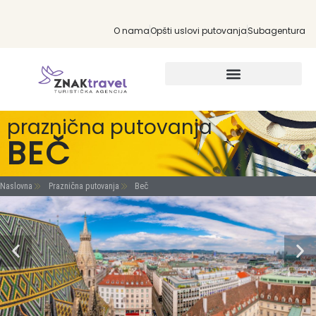
O nama
Opšti uslovi putovanja
Subagentura
INDIVIDUALNA PUTOVANJA
praznična putovanja
BEČ
Naslovna
Praznična putovanja
Beč