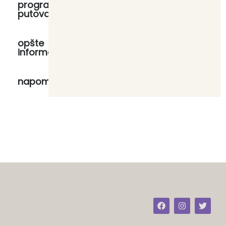
program
putovanja
opšte
informacije
napomene