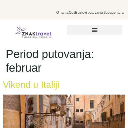
O nama
Opšti uslovi putovanja
Subagentura
INDIVIDUALNA PUTOVANJA
Period putovanja:
februar
Vikend u Italiji