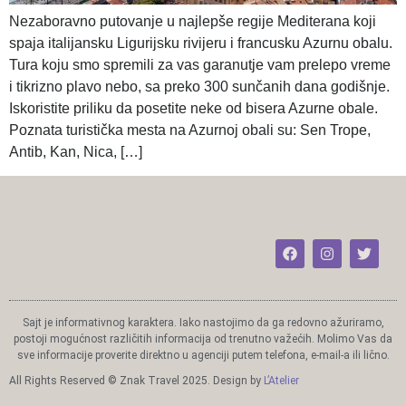
Nezaboravno putovanje u najlepše regije Mediterana koji
spaja italijansku Ligurijsku rivijeru i francusku Azurnu obalu.
Tura koju smo spremili za vas garanutje vam prelepo vreme
i tikrizno plavo nebo, sa preko 300 sunčanih dana godišnje.
Iskoristite priliku da posetite neke od bisera Azurne obale.
Poznata turistička mesta na Azurnoj obali su: Sen Trope,
Antib, Kan, Nica, […]
Sajt je informativnog karaktera. Iako nastojimo da ga redovno ažuriramo,
postoji mogućnost različitih informacija od trenutno važećih. Molimo Vas da
sve informacije proverite direktno u agenciji putem telefona, e-mail-a ili lično.
All Rights Reserved © Znak Travel 2025. Design by
L’Atelier