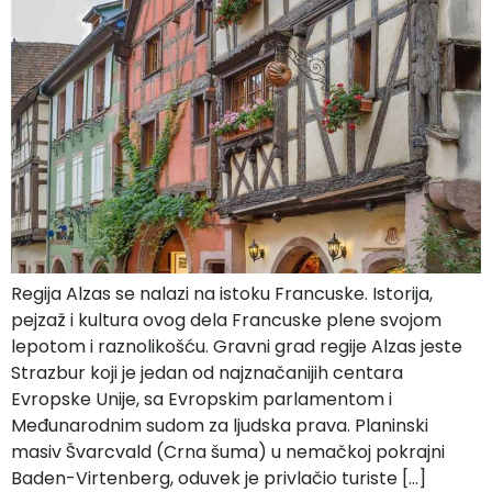
Regija Alzas se nalazi na istoku Francuske. Istorija,
pejzaž i kultura ovog dela Francuske plene svojom
lepotom i raznolikošću. Gravni grad regije Alzas jeste
Strazbur koji je jedan od najznačanijih centara
Evropske Unije, sa Evropskim parlamentom i
Međunarodnim sudom za ljudska prava. Planinski
masiv Švarcvald (Crna šuma) u nemačkoj pokrajni
Baden-Virtenberg, oduvek je privlačio turiste […]