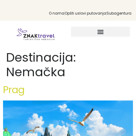
O nama
Opšti uslovi putovanja
Subagentura
INDIVIDUALNA PUTOVANJA
Destinacija:
Nemačka
Prag