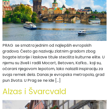
PRAG se smatra jednim od najlepših evropskih
gradova. Često ga nazivaju zlatnim gradom zbog
bogate istorije i laskave titule stecišta kulturne elite. U
njemu su živeli i radili Mocart, Betoven, Kafka… koji su,
očarani njegovom lepotom, lako nalazili inspiraciju za
svoja remek dela. Danas je evropska metropola, grad
pun života. U Prag se ne ide […]
Alzas i Švarcvald