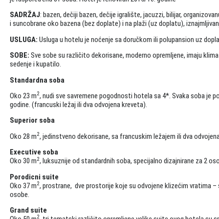
SADRŽAJ
: bazen, dečiji bazen, dečije igralište, jacuzzi, bilijar, organizo
i suncobrane oko bazena (bez doplate) i na plaži (uz doplatu), iznajmljiva
USLUGA:
Usluga u hotelu je noćenje sa doručkom ili polupansion uz dopl
SOBE:
Sve sobe su različito dekorisane, moderno opremljene, imaju klima u
sedenje i kupatilo.
Standardna soba
2
Oko 23 m
, nudi sve savremene pogodnosti hotela sa 4*. Svaka soba je 
godine. (francuski ležaj ili dva odvojena kreveta).
Superior soba
2
Oko 28 m
, jedinstveno dekorisane, sa francuskim ležajem ili dva odvojen
Executive soba
2
Oko 30 m
, luksuznije od standardnih soba, specijalno dizajnirane za 2 o
Porodicni suite
2
Oko 37 m
, prostrane, dve prostorije koje su odvojene klizećim vratima
osobe.
Grand suite
2
Oko 50 m
, tri tematski različito opremljene velike suite ovog hotela su 