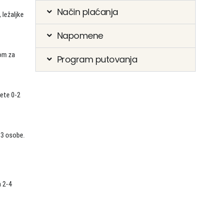
Način plaćanja
, ležaljke
Napomene
rom za
Program putovanja
ete 0-2
-3 osobe.
a 2-4