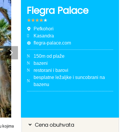
Flegra Palace
★
★
★
★
★
Pefkohori
Kasandra
flegra-palace.com
150m od plaže
bazeni
restorani i barovi
besplatne ležaljke i suncobrani na
bazenu
Cena obuhvata
u kojima