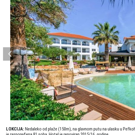
LOKCIJA:
Nedaleko od plaže (150m), na glavnom putu na ulasku u Pefkohor
je raspoređena 81 soba. Hotel je renoviran 2015/16. godine