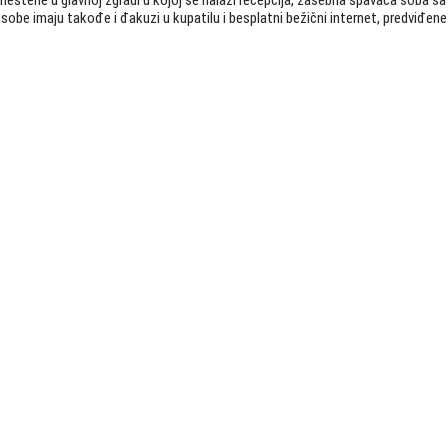
obe imaju takođe i đakuzi u kupatilu i besplatni bežični internet, predviđene