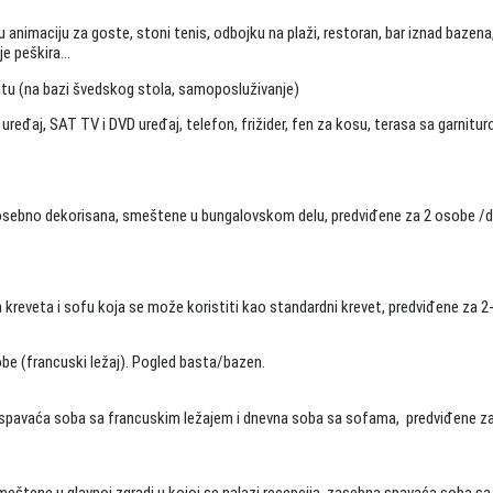
vanu animaciju za goste, stoni tenis, odbojku na plaži, restoran, bar iznad bazena
nje peškira…
atu (na bazi švedskog stola, samoposluživanje)
ređaj, SAT TV i DVD uređaj, telefon, frižider, fen za kosu, terasa sa garnitu
posebno dekorisana, smeštene u bungalovskom delu, predviđene za 2 osobe /d
a kreveta i sofu koja se može koristiti kao standardni krevet, predviđene za 2
sobe (francuski ležaj). Pogled basta/bazen.
 – spavaća soba sa francuskim ležajem i dnevna soba sa sofama, predviđene z
smeštene u glavnoj zgradi u kojoj se nalazi recepcija, zasebna spavaća soba sa