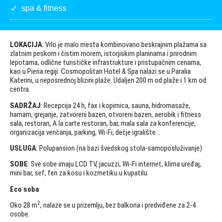
spa & fitness
LOKACIJA
: Vrlo je malo mesta kombinovano beskrajnim plažama sa
zlatnim peskom i čistim morem, istorjiskim planinama i prirodnim
lepotama, odlične turističke infrastrukture i pristupačnim cenama,
kao u Pieria regiji. Cosmopolitan Hotel & Spa nalazi se u Paralia
Katerini, u neposrednoj blizini plaže. Udaljen 200 m od plaže i 1 km od
centra.
SADRŽAJ
: Recepcija 24 h, fax i kopirnica, sauna, hidromasaže,
hamam, grejanje, zatvoreni bazen, otvoreni bazen, aerobik i fitness
sala, restoran, A la carte restoran, bar, mala sala za konferencije,
organizacija venčanja, parking, Wi-Fi, dečje igralište…
USLUGA
: Polupansion (na bazi švedskog stola-samoposluživanje)
SOBE
: Sve sobe imaju LCD TV, jacuzzi, Wi-Fi internet, klima uređaj,
mini bar, sef, fen za kosu i kozmetiku u kupatilu.
Eco soba
2
Oko 28 m
, nalaze se u prizemlju, bez balkona i predviđene za 2-4
osobe.