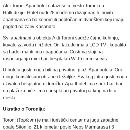
Akti Toroni Aparthotel nalazi se u mestu Toroni na
Halkidikiju. Hotel nudi 28 moderno dizajniranih, novih
apartmana sa balkonom ili popločanim dvorištem koji imaju
pogled na zaliv Kasandra.
Svi apartmani u objektu Akti Toroni sadrže čajnu kuhinju,
kuvalo za vodu i frižider. Oni takođe imaju LCD TV i kupatilo
sa bade- mantilima i papučama. Gostima stoji na
raspolaganju mini bar, besplatan Wi-Fi i rum servis.
U hotelu gosti mogu biti na privatnoj plaži Aparthotela. Oni
mogu koristiti suncobrane i ležaljke. Svakog jutra gosti mogu
uživati u besplatnom doručku. Aparthotel ima snek bar, bar
na plaži za piće. Ima i besplatan privatni parking na licu
mesta..
Ukratko o Toroniju:
Toroni (Τορώνη) je mali turistički centar na jugu zapadne
obale Sitonije, 21 kilometar posle Neos Marmarasa i 3