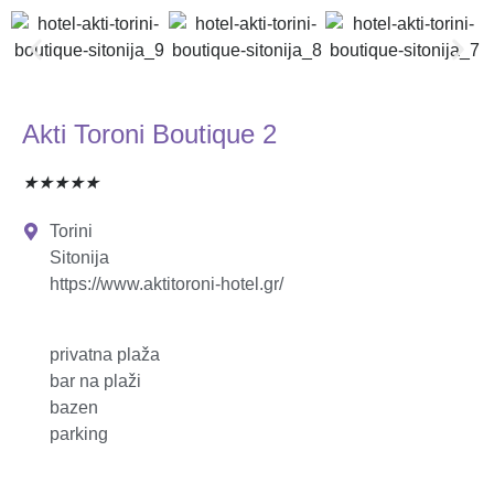
Akti Toroni Boutique 2
★
★
★
★
★
Torini
Sitonija
https://www.aktitoroni-hotel.gr/
privatna plaža
bar na plaži
bazen
parking