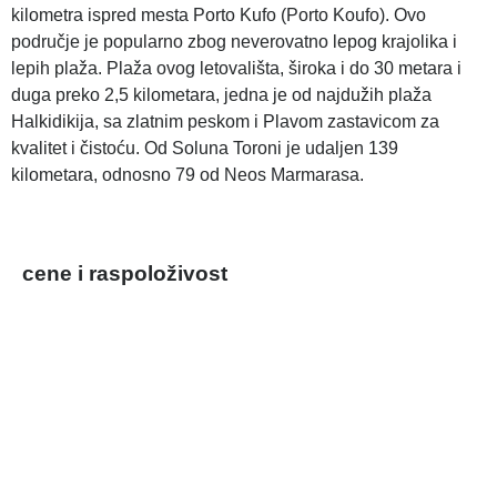
kilometra ispred mesta Porto Kufo (Porto Koufo). Ovo
područje je popularno zbog neverovatno lepog krajolika i
lepih plaža. Plaža ovog letovališta, široka i do 30 metara i
duga preko 2,5 kilometara, jedna je od najdužih plaža
Halkidikija, sa zlatnim peskom i Plavom zastavicom za
kvalitet i čistoću. Od Soluna Toroni je udaljen 139
kilometara, odnosno 79 od Neos Marmarasa.
cene i raspoloživost