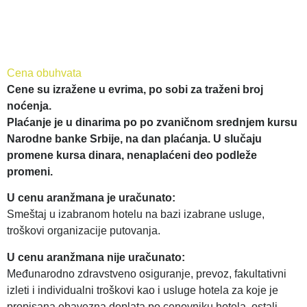
Cena obuhvata
C
ene su izražene u evrima, po sobi za traženi broj
noćenja.
Plaćanje je u dinarima po po zvaničnom srednjem kursu
Narodne banke Srbije, na dan plaćanja. U slučaju
promene kursa dinara, nenaplaćeni deo podleže
promeni.
U cenu aranžmana je uračunato:
Smeštaj u izabranom hotelu na bazi izabrane usluge,
troškovi organizacije putovanja.
U cenu aranžmana nije uračunato:
Međunarodno zdravstveno osiguranje, prevoz, fakultativni
izleti i individualni troškovi kao i usluge hotela za koje je
propisana obavezna doplata po cenovniku hotela, ostali