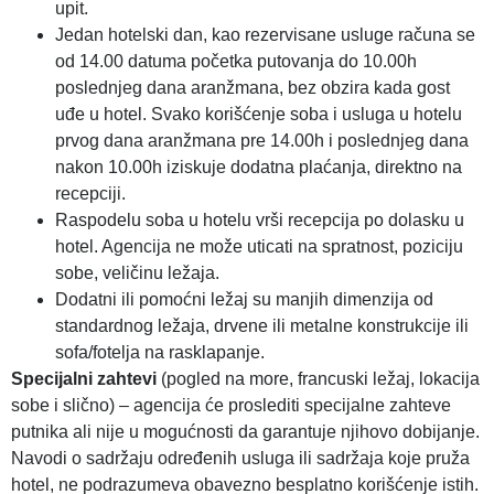
upit.
Jedan hotelski dan, kao rezervisane usluge računa se
od 14.00 datuma početka putovanja do 10.00h
poslednjeg dana aranžmana, bez obzira kada gost
uđe u hotel. Svako korišćenje soba i usluga u hotelu
prvog dana aranžmana pre 14.00h i poslednjeg dana
nakon 10.00h iziskuje dodatna plaćanja, direktno na
recepciji.
Raspodelu soba u hotelu vrši recepcija po dolasku u
hotel. Agencija ne može uticati na spratnost, poziciju
sobe, veličinu ležaja.
Dodatni ili pomoćni ležaj su manjih dimenzija od
standardnog ležaja, drvene ili metalne konstrukcije ili
sofa/fotelja na rasklapanje.
Specijalni zahtevi
(pogled na more, francuski ležaj, lokacija
sobe i slično) – agencija će proslediti specijalne zahteve
putnika ali nije u mogućnosti da garantuje njihovo dobijanje.
Navodi o sadržaju određenih usluga ili sadržaja koje pruža
hotel, ne podrazumeva obavezno besplatno korišćenje istih.