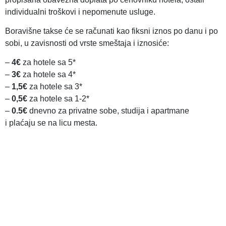
individualni troškovi i nepomenute usluge.
Boravišne takse će se računati kao fiksni iznos po danu i po
sobi, u zavisnosti od vrste smeštaja i iznosiće:
–
4€
za hotele sa 5*
–
3€
za hotele sa 4*
–
1,5€
za hotele sa 3*
–
0,5€
za hotele sa 1-2*
–
0.5€
dnevno za privatne sobe, studija i apartmane
i plaćaju se na licu mesta.