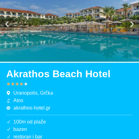
Akrathos Beach Hotel
★
★
★
★
★
Uranopolis, Grčka
Atos
akrathos-hotel.gr
100m od plaže
bazen
restoran i bar