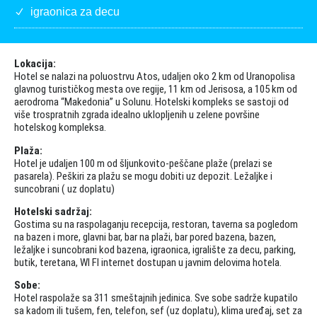
igraonica za decu
Lokacija:
Hotel se nalazi na poluostrvu Atos, udaljen oko 2 km od Uranopolisa
glavnog turističkog mesta ove regije, 11 km od Jerisosa, a 105 km od
aerodroma “Makedonia” u Solunu. Hotelski kompleks se sastoji od
više trospratnih zgrada idealno uklopljenih u zelene površine
hotelskog kompleksa.
Plaža:
Hotel je udaljen 100 m od šljunkovito-peščane plaže (prelazi se
pasarela). Peškiri za plažu se mogu dobiti uz depozit. Ležaljke i
suncobrani ( uz doplatu)
Hotelski sadržaj:
Gostima su na raspolaganju recepcija, restoran, taverna sa pogledom
na bazen i more, glavni bar, bar na plaži, bar pored bazena, bazen,
ležaljke i suncobrani kod bazena, igraonica, igralište za decu, parking,
butik, teretana, WI FI internet dostupan u javnim delovima hotela.
Sobe:
Hotel raspolaže sa 311 smeštajnih jedinica. Sve sobe sadrže kupatilo
sa kadom ili tušem, fen, telefon, sef (uz doplatu), klima uređaj, set za