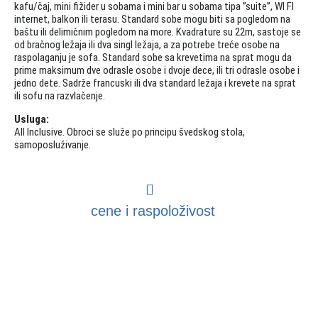
kafu/čaj, mini fižider u sobama i mini bar u sobama tipa ”suite”, WI FI
internet, balkon ili terasu. Standard sobe mogu biti sa pogledom na
baštu ili delimičnim pogledom na more. Kvadrature su 22m, sastoje se
od bračnog ležaja ili dva singl ležaja, a za potrebe treće osobe na
raspolaganju je sofa. Standard sobe sa krevetima na sprat mogu da
prime maksimum dve odrasle osobe i dvoje dece, ili tri odrasle osobe i
jedno dete. Sadrže francuski ili dva standard ležaja i krevete na sprat
ili sofu na razvlačenje.
Usluga:
All Inclusive. Obroci se služe po principu švedskog stola,
samoposluživanje.
cene i raspoloživost